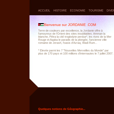
ACCUEIL
HISTOIRE
ECONOMIE
TOURISME
DIVE
Bienvenue sur JORDANIE .COM
Terre de couleurs par excellence, la Jordanie offre à
l'amoureux de l'Orient des sites inoubliables. Amman la
blanche, Pétra la cité troglodyte perdue*, les rives de la Mer
Rouge et Aqaba le paradis de la plongée, l'ancienne ville
romaine de Jerash, l'oasis d'Azraq, Wadi Rum...
* Elevée parmi les 7 "Nouvelles Merveilles du Monde" par
plus de 170 pays et 100 millions d'internautes le 7 juillet 2007.
Quelques notions de Géographie...