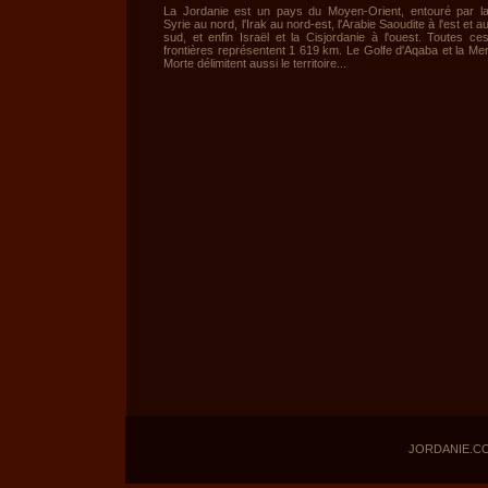
La Jordanie est un pays du Moyen-Orient, entouré par l
Syrie au nord, l'Irak au nord-est, l'Arabie Saoudite à l'est et a
sud, et enfin Israël et la Cisjordanie à l'ouest. Toutes ce
frontières représentent 1 619 km. Le Golfe d'Aqaba et la Me
Morte délimitent aussi le territoire...
JORDANIE.C